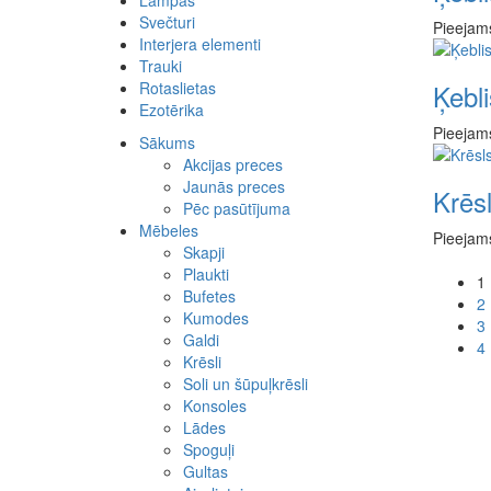
Lampas
Spilvendrānas
Svečturi
Drēbes
Pieejams
Interjera elementi
Somas
Akmens
Trauki
Gultu pārklāji
Metāla
Kokgriezumi
Rotaslietas
Paklāji
Koka
Kolonnas
Ķebli
Ezotērika
Sienas dekori
Stikla
Kapiteļi
Rokassprādzes
Pufi
Pakaramie
Kaklarotas
Pieejams
Sākums
Sēžamspilveni
Metāla izstrādājumi
Krelles
Akcijas preces
Ziedi
Kuloni
Jaunās preces
Krēs
Vāzes
Gredzeni
Pēc pasūtījuma
Auskari
Mēbeles
Pieejams
Komplekti
Skapji
Cits
Plaukti
1
Bufetes
2
Kumodes
3
Galdi
4
Krēsli
Soli un šūpuļkrēsli
Konsoles
Lādes
Spoguļi
Gultas