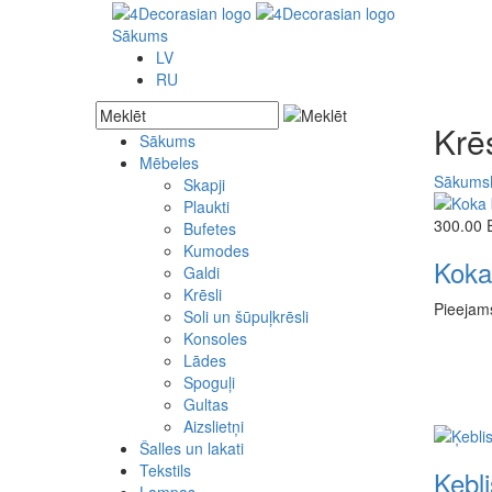
Sākums
LV
RU
Krēs
Sākums
Mēbeles
Akcijas preces
Sākums
Jaunās preces
Skapji
Pēc pasūtījuma
Plaukti
300.00
Bufetes
Kumodes
Koka
Galdi
Krēsli
Pieejam
Soli un šūpuļkrēsli
Konsoles
Lādes
Spoguļi
Gultas
Aizslietņi
Šalles un lakati
Tekstils
Ķebli