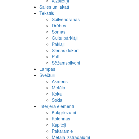
Aizslietņi
Šalles un lakati
Tekstils
Spilvendrānas
Drēbes
Somas
Gultu pārklāji
Paklāji
Sienas dekori
Pufi
Sēžamspilveni
Lampas
Svečturi
Akmens
Metāla
Koka
Stikla
Interjera elementi
Kokgriezumi
Kolonnas
Kapiteļi
Pakaramie
Metāla izstrādājumi