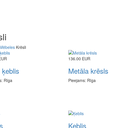
li
Mēbeles
Krēsli
 EUR
136.00 EUR
 ķeblis
Metāla krēsls
s: Rīga
Pieejams: Rīga
s
Ķeblis