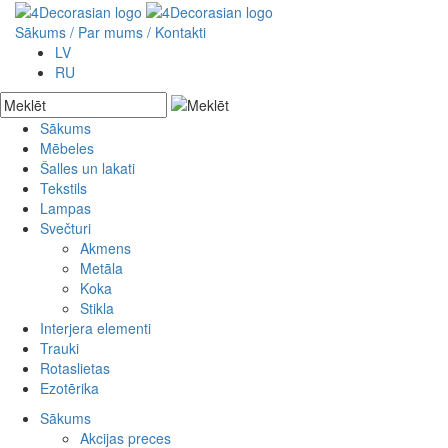
Sākums
/ Par mums /
Kontakti
LV
RU
Sākums
Mēbeles
Akcijas preces
Šalles un lakati
Jaunās preces
Skapji
Tekstils
Pēc pasūtījuma
Plaukti
Lampas
Bufetes
Spilvendrānas
Svečturi
Kumodes
Drēbes
Galdi
Somas
Akmens
Krēsli
Gultu pārklāji
Metāla
Soli un šūpuļkrēsli
Paklāji
Koka
Konsoles
Sienas dekori
Stikla
Interjera elementi
Lādes
Pufi
Trauki
Spoguļi
Sēžamspilveni
Kokgriezumi
Rotaslietas
Gultas
Kolonnas
Ezotērika
Aizslietņi
Kapiteļi
Rokassprādzes
Pakaramie
Kaklarotas
Sākums
Metāla izstrādājumi
Krelles
Akcijas preces