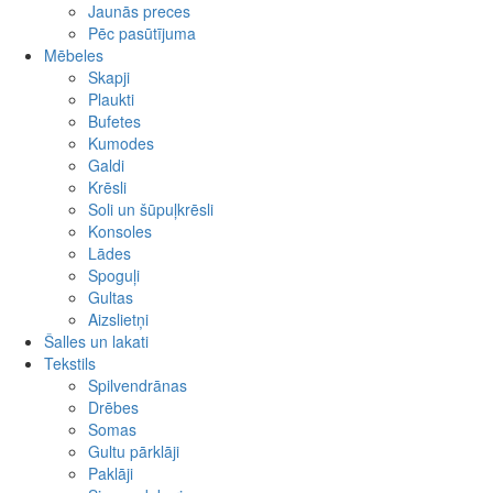
Ziedi
Kuloni
Jaunās preces
Vāzes
Gredzeni
Pēc pasūtījuma
Auskari
Mēbeles
Komplekti
Skapji
Cits
Plaukti
Bufetes
Kumodes
Galdi
Krēsli
Soli un šūpuļkrēsli
Konsoles
Lādes
Spoguļi
Gultas
Aizslietņi
Šalles un lakati
Tekstils
Spilvendrānas
Drēbes
Somas
Gultu pārklāji
Paklāji