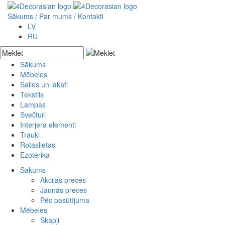
Sākums
/ Par mums /
Kontakti
LV
RU
Sākums
Mēbeles
Akcijas preces
Šalles un lakati
Jaunās preces
Skapji
Tekstils
Pēc pasūtījuma
Plaukti
Lampas
Bufetes
Spilvendrānas
Svečturi
Kumodes
Drēbes
Interjera elementi
Galdi
Somas
Akmens
Trauki
Krēsli
Gultu pārklāji
Metāla
Kokgriezumi
Rotaslietas
Soli un šūpuļkrēsli
Paklāji
Koka
Kolonnas
Ezotērika
Konsoles
Sienas dekori
Stikla
Kapiteļi
Rokassprādzes
Lādes
Pufi
Pakaramie
Kaklarotas
Sākums
Spoguļi
Sēžamspilveni
Metāla izstrādājumi
Krelles
Akcijas preces
Gultas
Ziedi
Kuloni
Jaunās preces
Aizslietņi
Vāzes
Gredzeni
Pēc pasūtījuma
Auskari
Mēbeles
Komplekti
Skapji