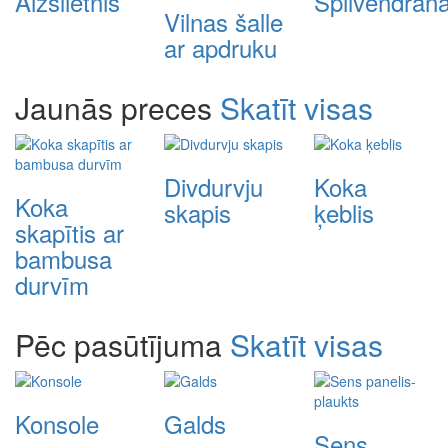
Aizslietnis
Spilvendrān
Vilnas šalle
ar apdruku
Jaunās preces
Skatīt visas
Divdurvju
Koka
Koka
skapis
ķeblis
skapītis ar
bambusa
durvīm
Pēc pasūtījuma
Skatīt visas
Konsole
Galds
Sens