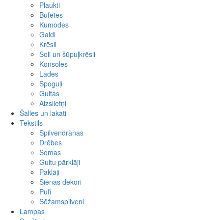
Cits
Plaukti
Bufetes
Kumodes
Galdi
Krēsli
Soli un šūpuļkrēsli
Konsoles
Lādes
Spoguļi
Gultas
Aizslietņi
Šalles un lakati
Tekstils
Spilvendrānas
Drēbes
Somas
Gultu pārklāji
Paklāji
Sienas dekori
Pufi
Sēžamspilveni
Lampas