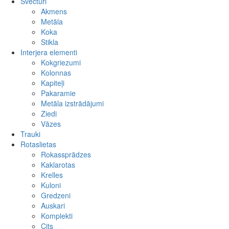
Svečturi
Akmens
Metāla
Koka
Stikla
Interjera elementi
Kokgriezumi
Kolonnas
Kapiteļi
Pakaramie
Metāla izstrādājumi
Ziedi
Vāzes
Trauki
Rotaslietas
Rokassprādzes
Kaklarotas
Krelles
Kuloni
Gredzeni
Auskari
Komplekti
Cits