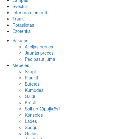
Lampas
Spilvendrānas
Svečturi
Drēbes
Interjera elementi
Somas
Akmens
Trauki
Gultu pārklāji
Metāla
Kokgriezumi
Rotaslietas
Paklāji
Koka
Kolonnas
Ezotērika
Sienas dekori
Stikla
Kapiteļi
Rokassprādzes
Pufi
Pakaramie
Kaklarotas
Sākums
Sēžamspilveni
Metāla izstrādājumi
Krelles
Akcijas preces
Ziedi
Kuloni
Jaunās preces
Vāzes
Gredzeni
Pēc pasūtījuma
Auskari
Mēbeles
Komplekti
Skapji
Cits
Plaukti
Bufetes
Kumodes
Galdi
Krēsli
Soli un šūpuļkrēsli
Konsoles
Lādes
Spoguļi
Gultas