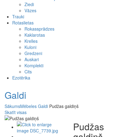
Ziedi
Vāzes
Trauki
Rotaslietas
Rokassprādzes
Kaklarotas
Krelles
Kuloni
Gredzeni
Auskari
Komplekti
Cits
Ezotērika
Galdi
Sākums
Mēbeles
Galdi
Pudžas galdiņš
Skatīt visas
Pudžas
galdiņš