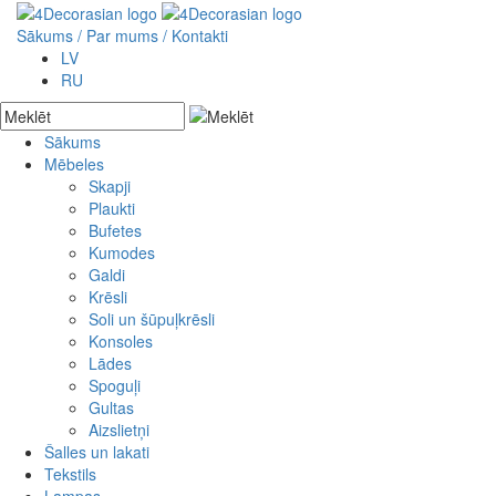
Sākums
/ Par mums /
Kontakti
LV
RU
Sākums
Mēbeles
Akcijas preces
Jaunās preces
Skapji
Pēc pasūtījuma
Plaukti
Bufetes
Kumodes
Galdi
Krēsli
Soli un šūpuļkrēsli
Konsoles
Lādes
Spoguļi
Gultas
Aizslietņi
Šalles un lakati
Tekstils