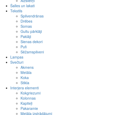
Aizslietņi
Šalles un lakati
Tekstils
Spilvendrānas
Drēbes
Somas
Gultu pārklāji
Paklāji
Sienas dekori
Pufi
Sēžamspilveni
Lampas
Svečturi
Akmens
Metāla
Koka
Stikla
Interjera elementi
Kokgriezumi
Kolonnas
Kapiteļi
Pakaramie
Metāla izstrādājumi