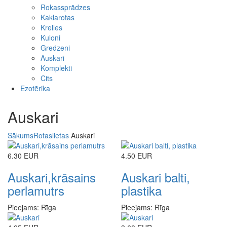
Rokassprādzes
Kaklarotas
Krelles
Kuloni
Gredzeni
Auskari
Komplekti
Cits
Ezotērika
Auskari
Sākums
Rotaslietas
Auskari
6.30 EUR
4.50 EUR
Auskari,krāsains
Auskari balti,
perlamutrs
plastika
Pieejams: Rīga
Pieejams: Rīga