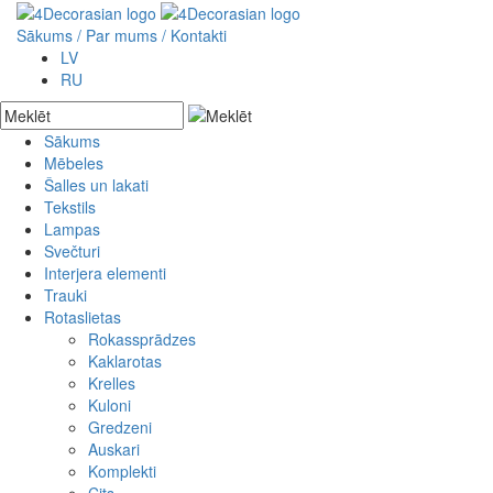
Sākums
/ Par mums /
Kontakti
LV
RU
Sākums
Mēbeles
Akcijas preces
Šalles un lakati
Jaunās preces
Skapji
Tekstils
Pēc pasūtījuma
Plaukti
Lampas
Bufetes
Spilvendrānas
Svečturi
Kumodes
Drēbes
Interjera elementi
Galdi
Somas
Akmens
Trauki
Krēsli
Gultu pārklāji
Metāla
Kokgriezumi
Rotaslietas
Soli un šūpuļkrēsli
Paklāji
Koka
Kolonnas
Konsoles
Sienas dekori
Stikla
Kapiteļi
Rokassprādzes
Lādes
Pufi
Pakaramie
Kaklarotas
Spoguļi
Sēžamspilveni
Metāla izstrādājumi
Krelles
Gultas
Ziedi
Kuloni
Aizslietņi
Vāzes
Gredzeni
Auskari
Komplekti