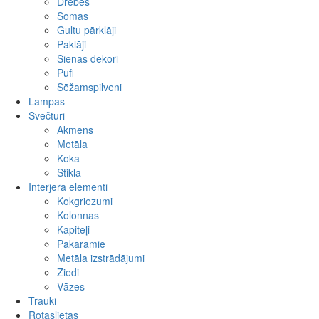
Drēbes
Somas
Gultu pārklāji
Paklāji
Sienas dekori
Pufi
Sēžamspilveni
Lampas
Svečturi
Akmens
Metāla
Koka
Stikla
Interjera elementi
Kokgriezumi
Kolonnas
Kapiteļi
Pakaramie
Metāla izstrādājumi
Ziedi
Vāzes
Trauki
Rotaslietas