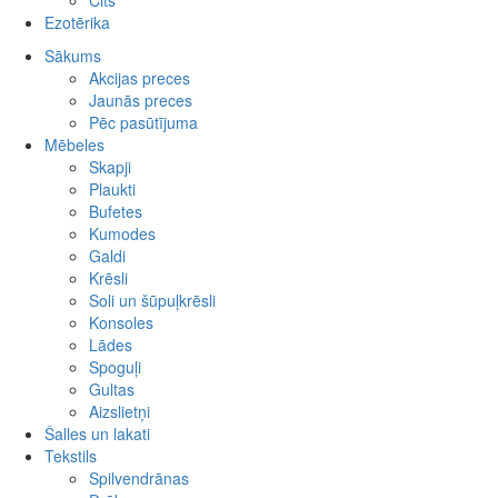
Cits
Ezotērika
Sākums
Akcijas preces
Jaunās preces
Pēc pasūtījuma
Mēbeles
Skapji
Plaukti
Bufetes
Kumodes
Galdi
Krēsli
Soli un šūpuļkrēsli
Konsoles
Lādes
Spoguļi
Gultas
Aizslietņi
Šalles un lakati
Tekstils
Spilvendrānas